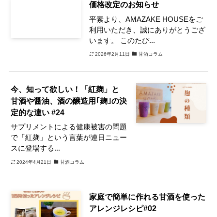
価格改定のお知らせ
平素より、AMAZAKE HOUSEをご
利用いただき、誠にありがとうござ
います。 このたび...
2026年2月11日
甘酒コラム
今、知って欲しい！「紅麹」と
甘酒や醤油、酒の醸造用｢麹｣の決
定的な違い #24
サプリメントによる健康被害の問題
で「紅麹」という言葉が連日ニュー
スに登場する...
2024年4月21日
甘酒コラム
家庭で簡単に作れる甘酒を使った
アレンジレシピ#02