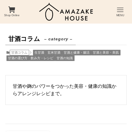
Shop Online
MENU
甘酒コラム
– category –
甘酒コラム
生甘酒
玄米甘酒
甘酒と健康・腸活
甘酒と美容・美肌
甘酒の選び方
飲み方・レシピ
甘酒の知識
甘酒や麹のパワーをつかった美容・健康の知識か
らアレンジレシピまで。