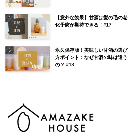
【意外な効果】甘酒は髪の毛の老
化予防が期待できる！#17
永久保存版！美味しい甘酒の選び
方ポイント：なぜ甘酒の味は違う
の？ #13