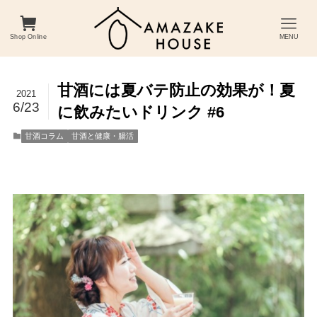
Shop Online
MENU
甘酒には夏バテ防止の効果が！夏
2021
6/23
に飲みたいドリンク #6
甘酒コラム
甘酒と健康・腸活