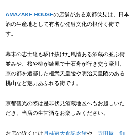
AMAZAKE HOUSE
の店舗がある京都伏見は、日本
酒の生産地として有名な発酵文化の根付く街で
す。
幕末の志士達も駆け抜けた風情ある酒蔵の並ぶ街
並みや、桜や柳が綺麗で十石舟が行き交う濠川、
京の都を遷都した桓武天皇陵や明治天皇陵のある
桃山など魅力あふれる街です。
京都観光の際は是非伏見酒蔵地区へもお越しいた
だき、当店の生甘酒をお楽しみください。
お店の近くには
月桂冠大倉記念館
や、
寺田屋
、
御