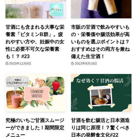
甘酒にも含まれる大事な栄
市販の甘酒で飲みやすいも
養素「ビタミンB群」。疲
の・栄養価や腸活効果が高
れやすい方や、妊娠中の女
いものを選ぶポイントは？
性に必要不可欠な栄養素
おすすめはその両方を兼ね
も！？ #23
備えた生甘酒！
2023年12月8日
2022年8月19日
究極のいちご甘酒スムージ
甘酒を飲む腸活と日本酒造
ーができました！期間限定
りは同じ原理！？驚くべき
メニュー
日本の発酵食文化#22